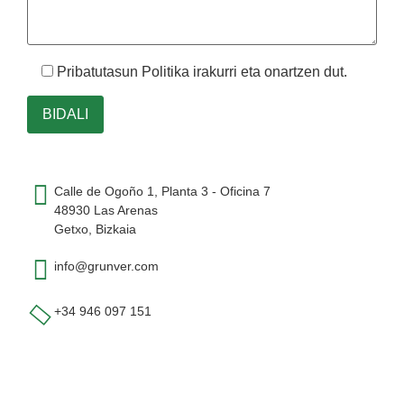
Pribatutasun Politika
irakurri eta onartzen dut.
Calle de Ogoño 1, Planta 3 - Oficina 7
48930 Las Arenas
Getxo, Bizkaia
info@grunver.com
+34 946 097 151