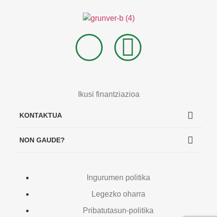
Ikusi finantziazioa
KONTAKTUA
NON GAUDE?
Ingurumen politika
Legezko oharra
Pribatutasun-politika